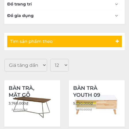
Đồ trang trí
Đồ gia dụng
Tìm sản phẩm theo
BÀN TRÀ,
BÀN TRÀ
MẶT GỖ
YOUTH 09
CHÂN THÉP
3.760.000
₫
5.290.000
₫
CHỐNG GỈ
3.810.000
₫
6.170.000
₫
10