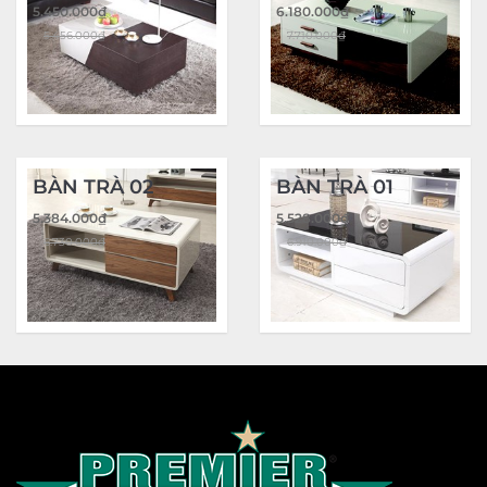
5.450.000
₫
6.180.000
₫
5.456.000
₫
7.710.000
₫
BÀN TRÀ 02
BÀN TRÀ 01
5.384.000
₫
5.528.000
₫
6.730.000
₫
6.910.000
₫