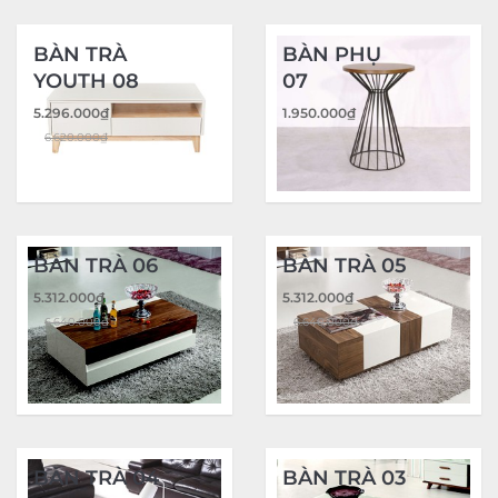
BÀN TRÀ
BÀN PHỤ
YOUTH 08
07
5.296.000
₫
1.950.000
₫
6.620.000
₫
BÀN TRÀ 06
BÀN TRÀ 05
5.312.000
₫
5.312.000
₫
6.640.000
₫
6.640.000
₫
BÀN TRÀ 04
BÀN TRÀ 03