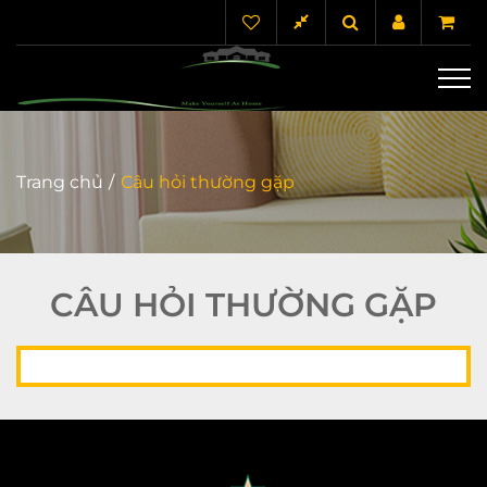
Trang chủ
Câu hỏi thường gặp
CÂU HỎI THƯỜNG GẶP