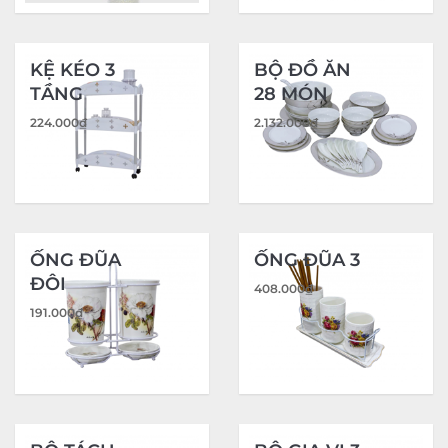
KỆ KÉO 3
BỘ ĐỒ ĂN
TẦNG
28 MÓN
224.000
₫
2.132.000
₫
ỐNG ĐŨA
ỐNG ĐŨA 3
ĐÔI
408.000
₫
191.000
₫