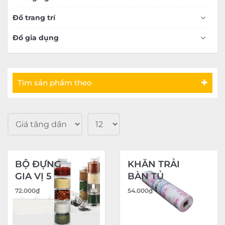
Đồ trang trí
Đồ gia dụng
Tìm sản phẩm theo
BỘ ĐỰNG
KHĂN TRẢI
GIA VỊ 5
BÀN TỦ
TẦNG
BẾP
72.000
₫
54.000
₫