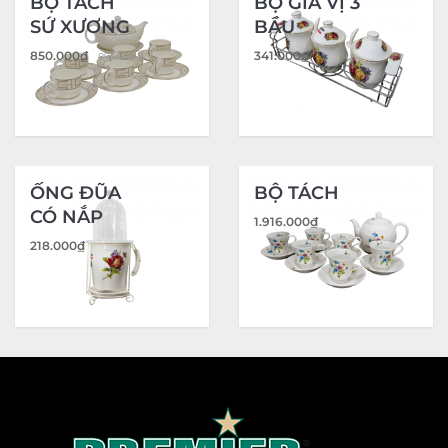
BỘ TÁCH
BỘ GIA VỊ 3
SỨ XƯƠNG
BẦU
850.000
₫
341.000
₫
891.000
₫
ỐNG ĐŨA
BỘ TÁCH
CÓ NẮP
1.916.000
₫
218.000
₫