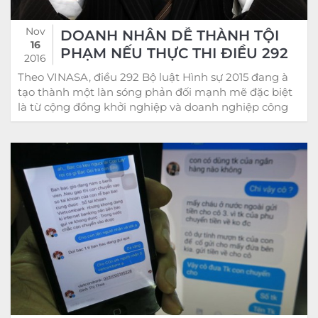
Nov
DOANH NHÂN DỄ THÀNH TỘI
16
PHẠM NẾU THỰC THI ĐIỀU 292
2016
Theo VINASA, điều 292 Bộ luật Hình sự 2015 đang à
tạo thành một làn sóng phản đối mạnh mẽ đặc biệt
là từ cộng đồng khởi nghiệp và doanh nghiệp công
nghệ thông tin