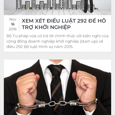
Nov
XEM XÉT ĐIỀU LUẬT 292 ĐỂ HỖ
16
TRỢ KHỞI NGHIỆP
2016
Bộ Tư pháp vừa có trả lời chính thức với kiến nghị của
cộng đồng doanh nghiệp khởi nghiệp (start-up) về
điều 292 Bộ luật Hình sự năm 2015.