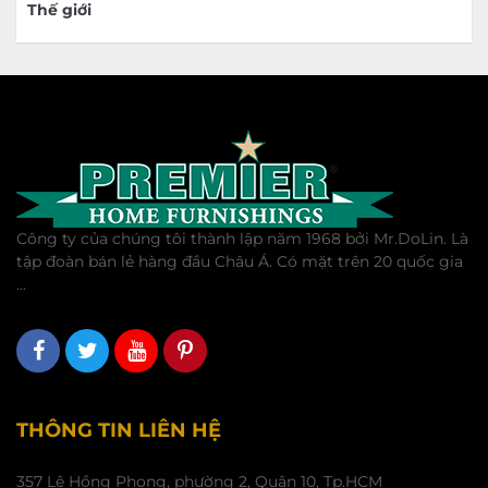
Thế giới
Công ty của chúng tôi thành lập năm 1968 bởi Mr.DoLin. Là
tập đoàn bán lẻ hàng đầu Châu Á. Có mặt trên 20 quốc gia
...
THÔNG TIN LIÊN HỆ
357 Lê Hồng Phong, phường 2, Quận 10, Tp.HCM