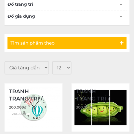
Đồ trang trí
Đồ gia dụng
Tìm sản phẩm theo
TRANH
TRANH
TRANG TRÍ /
TRANG TRÍ /
TRANH
TRANH
200.000
₫
300.000
₫
ĐỒNG HỒ
ĐỒNG HỒ
210.000
₫
10
09