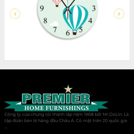
Công ty của chúng tôi thành lập năm 1968 bởi Mr.DoLin. Là
tập đoàn bán lẻ hàng đầu Châu Á. Có mặt trên 20 quốc gia
...