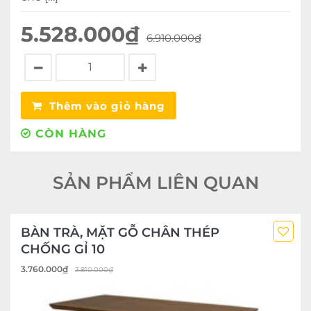
5.528.000
₫
6.910.000
₫
Thêm vào giỏ hàng
CÒN HÀNG
SẢN PHẨM LIÊN QUAN
BÀN TRÀ, MẶT GỖ CHÂN THÉP
CHỐNG GỈ 10
3.760.000
₫
3.810.000
₫