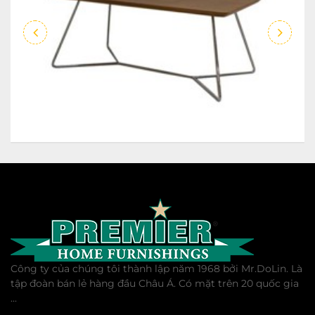
Công ty của chúng tôi thành lập năm 1968 bởi Mr.DoLin. Là
tập đoàn bán lẻ hàng đầu Châu Á. Có mặt trên 20 quốc gia
...