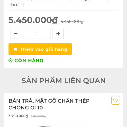
cho […]
5.450.000
₫
5.456.000
₫
Thêm vào giỏ hàng
CÒN HÀNG
SẢN PHẨM LIÊN QUAN
BÀN TRÀ, MẶT GỖ CHÂN THÉP
CHỐNG GỈ 10
3.760.000
₫
3.810.000
₫