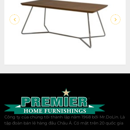
Công ty của chúng tôi thành lập năm 1968 bởi Mr.DoLin. Là
tập đoàn bán lẻ hàng đầu Châu Á. Có mặt trên 20 quốc gia
...